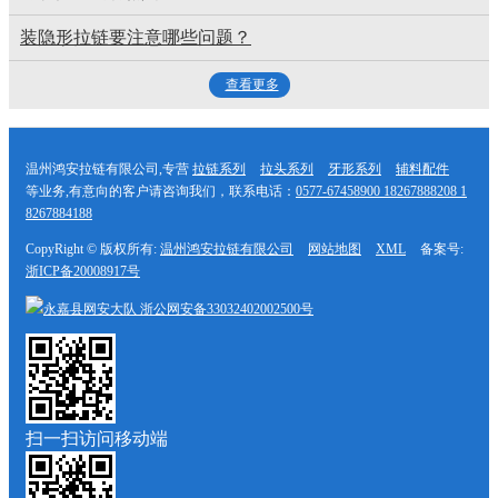
装隐形拉链要注意哪些问题？
查看更多
温州鸿安拉链有限公司,专营
拉链系列
拉头系列
牙形系列
辅料配件
等业务,有意向的客户请咨询我们，联系电话：
0577-67458900 18267888208 1
8267884188
CopyRight © 版权所有:
温州鸿安拉链有限公司
网站地图
XML
备案号:
浙ICP备20008917号
永嘉县网安大队
浙公网安备33032402002500号
扫一扫访问移动端