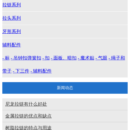
拉链系列
拉头系列
牙形系列
辅料配件
- 标
- 吊钟扣弹簧扣
- 扣
- 面板、暗扣
- 魔术贴
- 气眼
- 绳子和
带子
- 下三件
- 辅料配件
新闻动态
尼龙拉链有什么好处
金属拉链的优点和缺点
树脂拉链的特点与用途