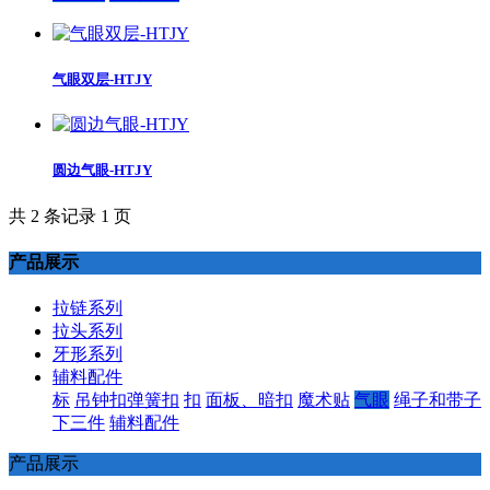
气眼双层-HTJY
圆边气眼-HTJY
共 2 条记录 1 页
产品展示
拉链系列
拉头系列
牙形系列
辅料配件
标
吊钟扣弹簧扣
扣
面板、暗扣
魔术贴
气眼
绳子和带子
下三件
辅料配件
产品展示