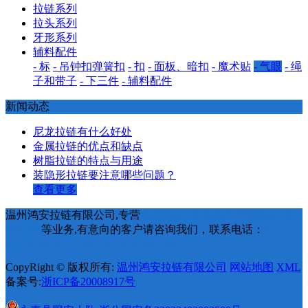
拉链系列
拉头系列
牙形系列
辅料配件
- 标
- 吊钟扣弹簧扣
- 扣
- 面板、暗扣
- 魔术贴
- 气眼
- 绳
子和带子
- 下三件
- 辅料配件
新闻动态
尼龙拉链有什么好处
金属拉链的优点和缺点
树脂拉链的特点与用途
装隐形拉链要注意哪些问题？
查看更多
温州鸿安拉链有限公司,专营
拉链系列
拉头系列
牙形系列
辅
料配件
等业务,有意向的客户请咨询我们，联系电话：
0577-
67458900 18267888208 18267884188
CopyRight © 版权所有:
温州鸿安拉链有限公司
网站地图
XML
备案号:
浙ICP备20008917号