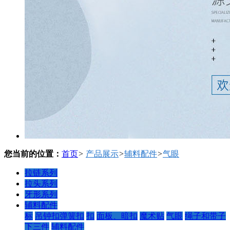
您当前的位置：
首页
>
产品展示
>
辅料配件
>
气眼
拉链系列
拉头系列
牙形系列
辅料配件
标
吊钟扣弹簧扣
扣
面板、暗扣
魔术贴
气眼
绳子和带子
下三件
辅料配件