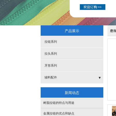
产品展示
您
拉链系列
拉头系列
牙形系列
辅料配件
- 标
新闻动态
- 吊钟扣弹簧扣
树脂拉链的特点与用途
- 扣
金属拉链的优点和缺点