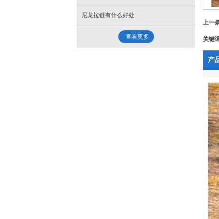
尼龙拉链有什么好处
- 面板、暗扣
上一
查看更多
- 魔术贴
关键
- 气眼
产
- 绳子和带子
- 下三件
- 辅料配件