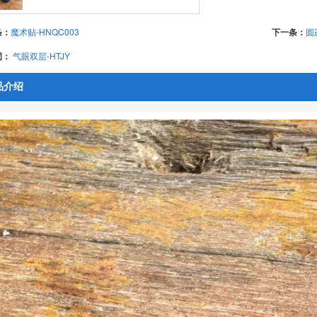
条：
魔术贴-HNQC003
下一条：
圆
词：
气眼双层-HTJY
品介绍